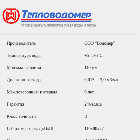
Производитель
ООО “Водомер”
Температура воды
+5…95°С
Монтажная длина
110 мм
Диапазон расхода
0,015 …3,0 м3/час
Межповерочный интервал
6 лет
Гарантия
24месяца
Класс точности
B
Габ.размер тары ДхВхШ
110х80х77