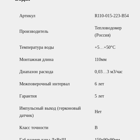
Артикул
R110-015-223-B54
Тепловодомер
Производитель
(Россия)
Температура воды
+5…+50°С
Монтажная длина
110мм
Диапазон расхода
0,03…3 м3/час
Межповерочный интервал
6 лет
Гарантия
5 лет
Импульсный выход (герконовый
Нет
датчик)
Класс точности
B
Габ.размер тары ДхВхШ
150х90х90мм