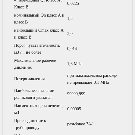
– переходный Qt Класс А /
0,0225
Класс В
номинальный Qn класс А и
1,5
класс В
наибольший Qmax класс А
3,0
и класс В
Порог чувствительности,
0,014
м3 /ч, не более
Максимальное рабочее
1,6 МПа
давление:
при максимальном расходе
Потеря давления:
не превышает 0,1 МПа
Наибольшее значение
99999,999
роликового указателя:
Наименьшая цена деления,
0,00005
м3
Присоединение к
резьбовое 3/4”
трубопроводу