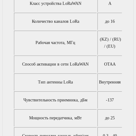
Класс устройства LoRaWAN
А
Количество каналов LoRa
до 16
(KZ) / (RU)
Рабочая частота, МГц
/ (EU)
Способ активации в сети LoRaWAN
OTAA
Тип антенны LoRa
Внутренняя
Чувствительность приемника, дБм
-137
Мощность передатчика, мВт
до 25
Скорость передачи данных, кбит/сек
0,3…40