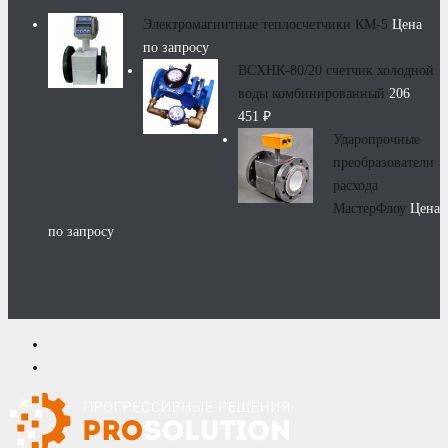
Электромагнитные теплосчетчики КМ-5
Цена
по запросу
ВСХНК-80/20 счетчик холодной
воды комбинированный
206
451
₽
Ударопрочные
преобразователи
расхода
МастерФлоу
Цена
по запросу