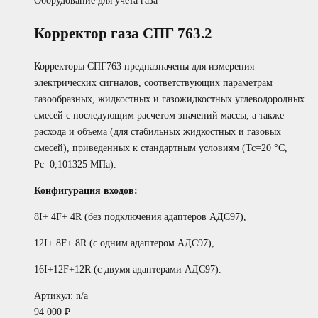
Оборудование для учета газа
Корректор газа СПГ 763.2
Корректоры СПГ763 предназначены для измерения
электрических сигналов, соответствующих параметрам
газообразных, жидкостных и газожидкостных углеводородных
смесей с последующим расчетом значений массы, а также
расхода и объема (для стабильных жидкостных и газовых
смесей), приведенных к стандартным условиям (Тс=20 °С,
Рс=0,101325 МПа).
Конфигурация входов:
8I+ 4F+ 4R (без подключения адаптеров АДС97),
12I+ 8F+ 8R (с одним адаптером АДС97),
16I+12F+12R (с двумя адаптерами АДС97).
Артикул: n/a
94 000
₽