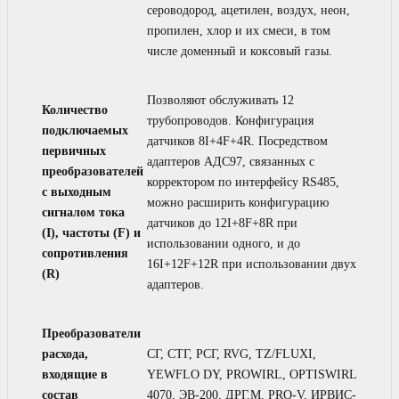
сероводород, ацетилен, воздух, неон,
пропилен, хлор и их смеси, в том
числе доменный и коксовый газы.
Позволяют обслуживать 12
Количество
трубопроводов. Конфигурация
подключаемых
датчиков 8I+4F+4R. Посредством
первичных
адаптеров АДС97, связанных с
преобразователей
корректором по интерфейсу RS485,
с выходным
можно расширить конфигурацию
сигналом тока
датчиков до 12I+8F+8R при
(I), частоты (F) и
использовании одного, и до
сопротивления
16I+12F+12R при использовании двух
(R)
адаптеров.
Преобразователи
расхода,
СГ, СТГ, РСГ, RVG, TZ/FLUXI,
входящие в
YEWFLO DY, PROWIRL, OPTISWIRL
состав
4070, ЭВ-200, ДРГ.М, PRO-V, ИРВИС-