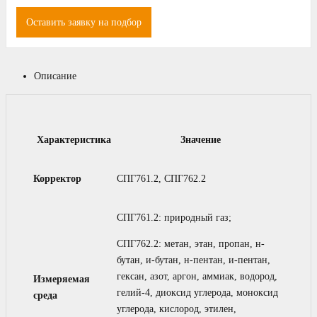
Оставить заявку на подбор
Описание
Характеристика
Значение
Корректор
СПГ761.2, СПГ762.2
СПГ761.2: природный газ;
СПГ762.2: метан, этан, пропан, н-
бутан, и-бутан, н-пентан, и-пентан,
гексан, азот, аргон, аммиак, водород,
Измеряемая
гелий-4, диоксид углерода, моноксид
среда
углерода, кислород, этилен,