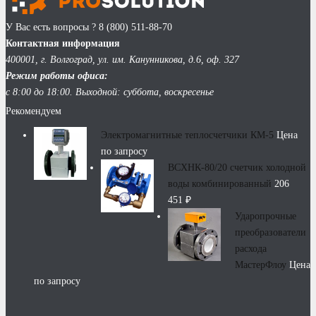
У Вас есть вопросы ?
8 (800) 511-88-70
Контактная информация
400001, г. Волгоград, ул. им. Канунникова, д.6, оф. 327
Режим работы офиса:
с 8:00 до 18:00. Выходной: суббота, воскресенье
Рекомендуем
Электромагнитные теплосчетчики КМ-5
Цена
по запросу
ВСХНК-80/20 счетчик холодной
воды комбинированный
206
451
₽
Ударопрочные
преобразователи
расхода
МастерФлоу
Цена
по запросу