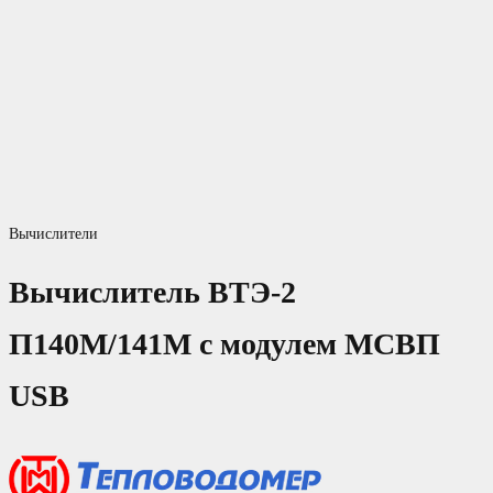
Вычислители
Вычислитель ВТЭ-2
П140М/141М с модулем МСВП
USB