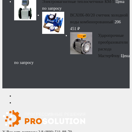
Электромагнитные теплосчетчики КМ-5
Цена
по запросу
ВСХНК-80/20 счетчик холодной
воды комбинированный
206
451
₽
Ударопрочные
преобразователи
расхода
МастерФлоу
Цена
по запросу